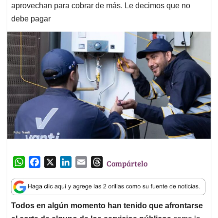
aprovechan para cobrar de más. Le decimos que no
debe pagar
W
F
X
L
E
T
Compártelo
h
a
i
m
h
a
c
n
a
r
t
e
k
i
e
Todos en algún momento han tenido que afrontarse
s
b
e
l
a