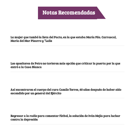
Notas Recomendadas
La mujer que tumbó la lista del Pacto, en la que estaba María Fda. Carrascal,
María del Mar Pizarro y “Lalis
Los opositores de Petro no tuvieron más opción que criticar la puerta por la que
entró a la Casa Blanca
Así encontraron el cuerpo del cura Camilo Torres, 60 años después de haber sido
escondido por un general del Ejército
Regresar a la radio para comentar fútbol, la solución de Iván Mejía para luchar
contra la depresión