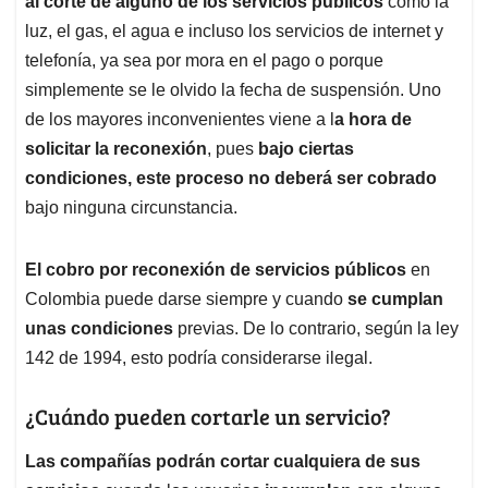
al corte de alguno de los servicios públicos
como la
A
o
d
d
p
o
I
s
luz, el gas, el agua e incluso los servicios de internet y
p
k
n
telefonía, ya sea por mora en el pago o porque
simplemente se le olvido la fecha de suspensión. Uno
de los mayores inconvenientes viene a l
a hora de
solicitar la reconexión
, pues
bajo ciertas
condiciones, este proceso no deberá ser cobrado
bajo ninguna circunstancia.
El cobro por reconexión de servicios públicos
en
Colombia puede darse siempre y cuando
se cumplan
unas condiciones
previas. De lo contrario, según la ley
142 de 1994, esto podría considerarse ilegal.
¿Cuándo pueden cortarle un servicio?
Las compañías podrán cortar cualquiera de sus