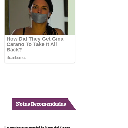
Notas Recomendadas
La mujer que tumbó la lista del Pacto,