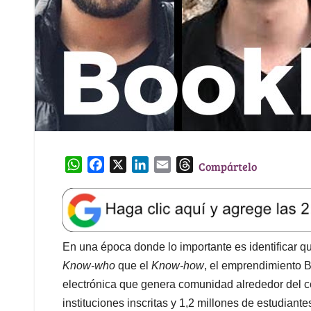
W
F
X
L
E
T
Compártelo
h
a
i
m
h
a
c
n
a
r
t
e
k
i
e
s
b
e
l
a
A
o
d
d
En una época donde lo importante es identificar q
p
o
I
s
Know-who
que el
Know-how
, el emprendimiento 
p
k
n
electrónica que genera comunidad alrededor del 
instituciones inscritas y 1,2 millones de estudiant