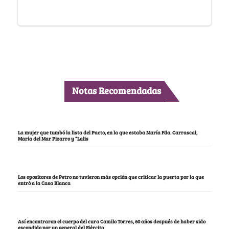
Notas Recomendadas
La mujer que tumbó la lista del Pacto, en la que estaba María Fda. Carrascal,
María del Mar Pizarro y “Lalis
Los opositores de Petro no tuvieron más opción que criticar la puerta por la que
entró a la Casa Blanca
Así encontraron el cuerpo del cura Camilo Torres, 60 años después de haber sido
escondido por un general del Ejército