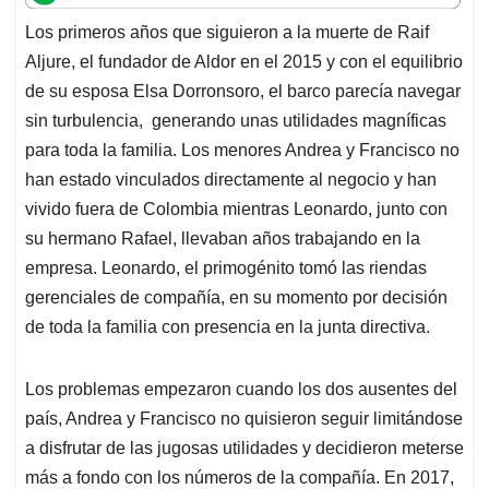
t
e
k
i
e
Los primeros años que siguieron a la muerte de Raif
s
b
e
l
a
Aljure, el fundador de Aldor en el 2015 y con el equilibrio
A
o
d
d
p
o
I
s
de su esposa Elsa Dorronsoro, el barco parecía navegar
p
k
n
sin turbulencia, generando unas utilidades magníficas
para toda la familia. Los menores Andrea y Francisco no
han estado vinculados directamente al negocio y han
vivido fuera de Colombia mientras Leonardo, junto con
su hermano Rafael, llevaban años trabajando en la
empresa. Leonardo, el primogénito tomó las riendas
gerenciales de compañía, en su momento por decisión
de toda la familia con presencia en la junta directiva.
Los problemas empezaron cuando los dos ausentes del
país, Andrea y Francisco no quisieron seguir limitándose
a disfrutar de las jugosas utilidades y decidieron meterse
más a fondo con los números de la compañía. En 2017,