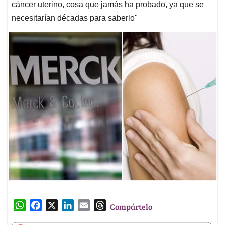
cáncer uterino, cosa que jamás ha probado, ya que se
necesitarían décadas para saberlo"
W
F
X
L
E
T
Compártelo
h
a
i
m
h