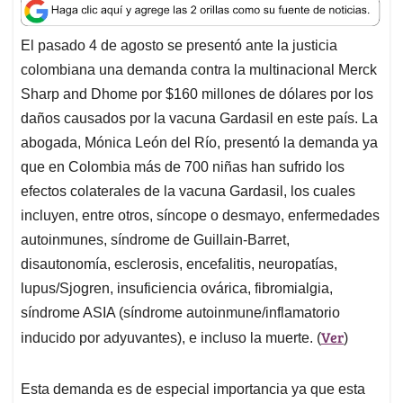
a
c
n
a
r
t
e
k
i
e
El pasado 4 de agosto se presentó ante la justicia
s
b
e
l
a
colombiana una demanda contra la multinacional Merck
A
o
d
d
p
o
I
s
Sharp and Dhome por $160 millones de dólares por los
p
k
n
daños causados por la vacuna Gardasil en este país. La
abogada, Mónica León del Río, presentó la demanda ya
que en Colombia más de 700 niñas han sufrido los
efectos colaterales de la vacuna Gardasil, los cuales
incluyen, entre otros, síncope o desmayo, enfermedades
autoinmunes, síndrome de Guillain-Barret,
disautonomía, esclerosis, encefalitis, neuropatías,
lupus/Sjogren, insuficiencia ovárica, fibromialgia,
síndrome ASIA (síndrome autoinmune/inflamatorio
Ver
inducido por adyuvantes), e incluso la muerte. (
)
Esta demanda es de especial importancia ya que esta