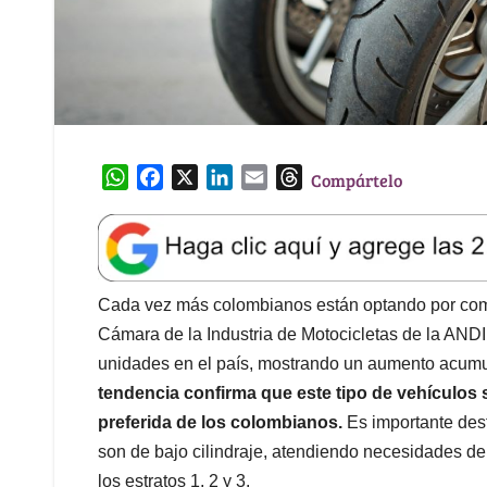
W
F
X
L
E
T
Compártelo
h
a
i
m
h
a
c
n
a
r
t
e
k
i
e
s
b
e
l
a
A
o
d
d
Cada vez más colombianos están optando por compr
p
o
I
s
Cámara de la Industria de Motocicletas de la ANDI
p
k
n
unidades en el país, mostrando un aumento acumul
tendencia confirma que este tipo de vehículos
preferida de los colombianos.
Es importante dest
son de bajo cilindraje, atendiendo necesidades de 
los estratos 1, 2 y 3.