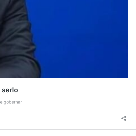
 serlo
ge gobernar