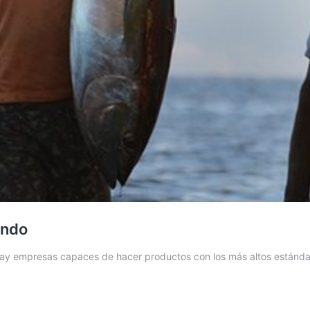
undo
 hay empresas capaces de hacer productos con los más altos estánda