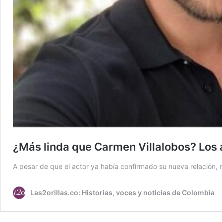
¿Más linda que Carmen Villalobos? Los 
A pesar de que el actor ya había confirmado su nueva relación, 
Las2orillas.co: Historias, voces y noticias de Colombia