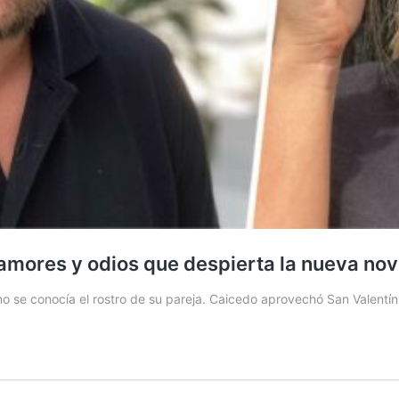
amores y odios que despierta la nueva no
no se conocía el rostro de su pareja. Caicedo aprovechó San Valentín