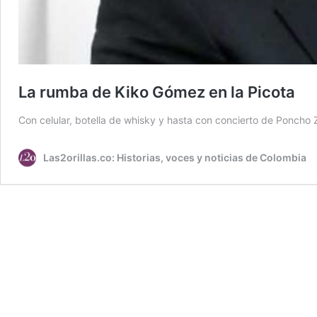
La rumba de Kiko Gómez en la Picota
Con celular, botella de whisky y hasta con concierto de Poncho
Las2orillas.co: Historias, voces y noticias de Colombia