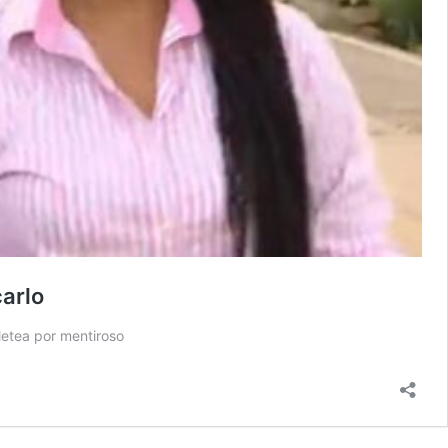
carlo
letea por mentiroso