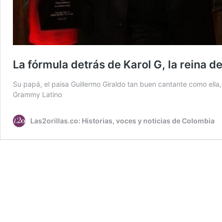
La fórmula detrás de Karol G, la reina d
Su papá, el paisa Guillermo Giraldo tan buen cantante como ella, 
Grammy Latino
Las2orillas.co: Historias, voces y noticias de Colombia