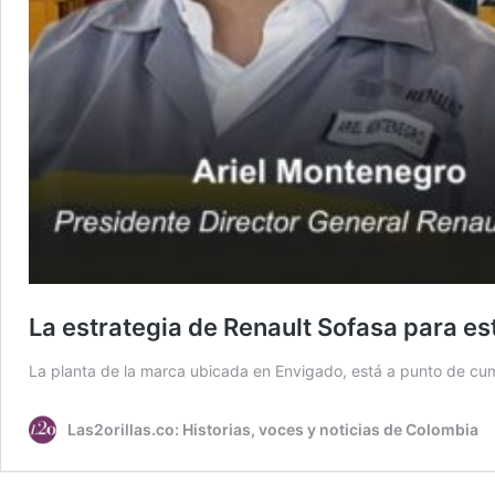
La estrategia de Renault Sofasa para e
La planta de la marca ubicada en Envigado, está a punto de cump
Las2orillas.co: Historias, voces y noticias de Colombia