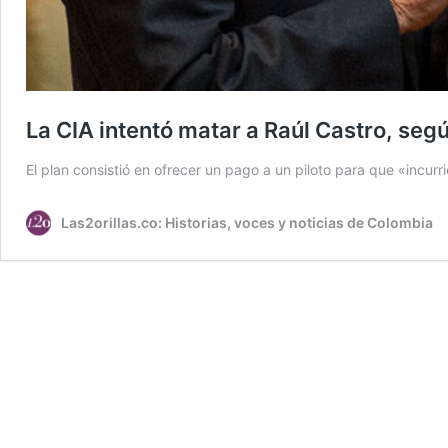
La CIA intentó matar a Raúl Castro, se
El plan consistió en ofrecer un pago a un piloto para que «incur
Las2orillas.co: Historias, voces y noticias de Colombia