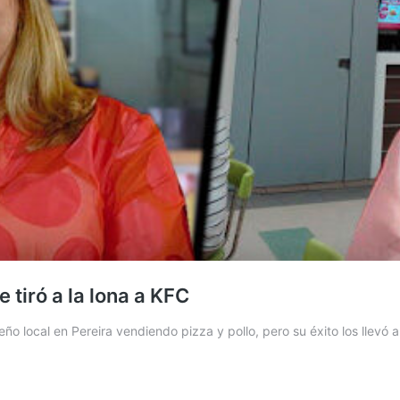
 tiró a la lona a KFC
 local en Pereira vendiendo pizza y pollo, pero su éxito los llevó 