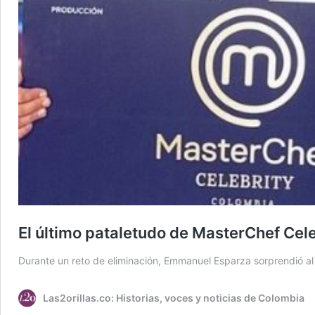
El último pataletudo de MasterChef Cele
Durante un reto de eliminación, Emmanuel Esparza sorprendió al n
Las2orillas.co: Historias, voces y noticias de Colombia