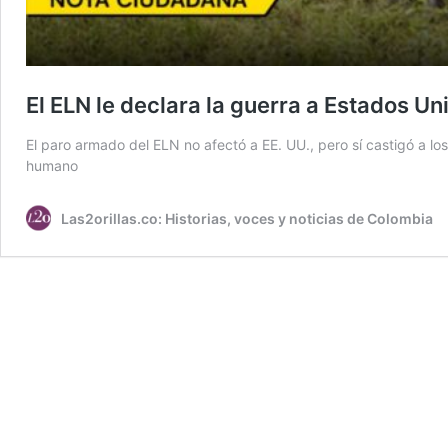
El ELN le declara la guerra a Estados U
El paro armado del ELN no afectó a EE. UU., pero sí castigó a los
humano
Las2orillas.co: Historias, voces y noticias de Colombia