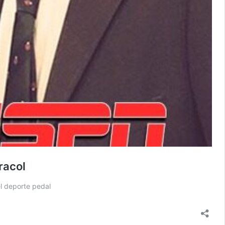
racol
el deporte pedal