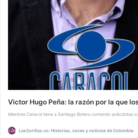
Victor Hugo Peña: la razón por la que l
Mientras Caracol tiene a Santiago Botero contando anécdotas con
Las2orillas.co: Historias, voces y noticias de Colombia