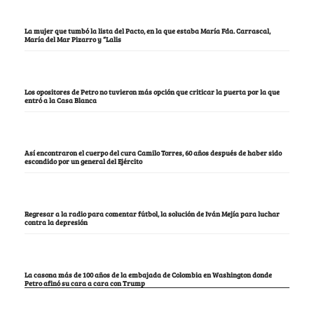
La mujer que tumbó la lista del Pacto, en la que estaba María Fda. Carrascal,
María del Mar Pizarro y “Lalis
Los opositores de Petro no tuvieron más opción que criticar la puerta por la que
entró a la Casa Blanca
Así encontraron el cuerpo del cura Camilo Torres, 60 años después de haber sido
escondido por un general del Ejército
Regresar a la radio para comentar fútbol, la solución de Iván Mejía para luchar
contra la depresión
La casona más de 100 años de la embajada de Colombia en Washington donde
Petro afinó su cara a cara con Trump