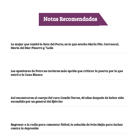
Notas Recomendadas
La mujer que tumbó la lista del Pacto, en la que estaba María Fda. Carrascal,
María del Mar Pizarro y “Lalis
Los opositores de Petro no tuvieron más opción que criticar la puerta por la que
entró a la Casa Blanca
Así encontraron el cuerpo del cura Camilo Torres, 60 años después de haber sido
escondido por un general del Ejército
Regresar a la radio para comentar fútbol, la solución de Iván Mejía para luchar
contra la depresión