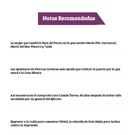
Notas Recomendadas
La mujer que tumbó la lista del Pacto, en la que estaba María Fda. Carrascal,
María del Mar Pizarro y “Lalis
Los opositores de Petro no tuvieron más opción que criticar la puerta por la que
entró a la Casa Blanca
Así encontraron el cuerpo del cura Camilo Torres, 60 años después de haber sido
escondido por un general del Ejército
Regresar a la radio para comentar fútbol, la solución de Iván Mejía para luchar
contra la depresión