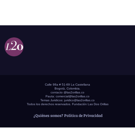
Calle 98a # 51-69 La Castellana
Bogotá, Colombia.
contacto @las2orillas.co
Pauta:
comercial@las2orillas.co
Temas Juridicos:
juridico@las2orillas.co
Todos los derechos reservados. Fundación Las Dos Orillas
¿Quiénes somos?
Política de Privacidad