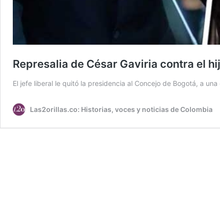
Represalia de César Gaviria contra el h
El jefe liberal le quitó la presidencia al Concejo de Bogotá, a un
Las2orillas.co: Historias, voces y noticias de Colombia