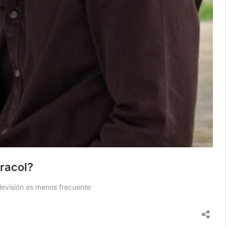
racol?
levisión es menos frecuente