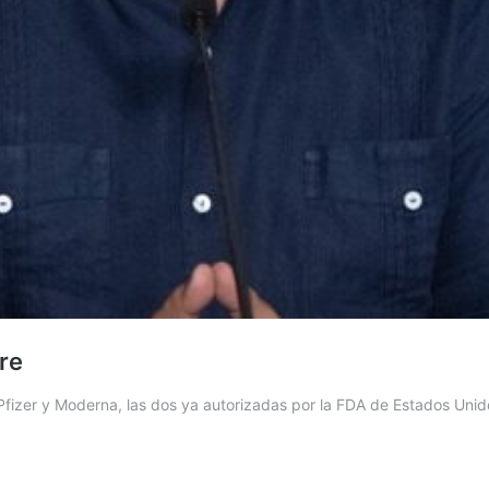
re
Pfizer y Moderna, las dos ya autorizadas por la FDA de Estados Unid