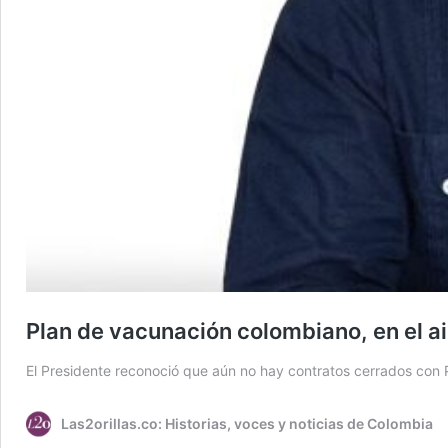
Plan de vacunación colombiano, en el ai
El Presidente reconoció que aún no hay contratos cerrados con 
Las2orillas.co: Historias, voces y noticias de Colombia