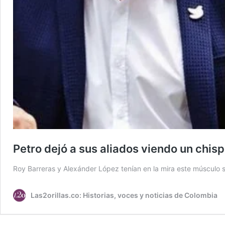
Petro dejó a sus aliados viendo un chis
Roy Barreras y Alexánder López tenían en la mira este músculo s
Las2orillas.co: Historias, voces y noticias de Colombia