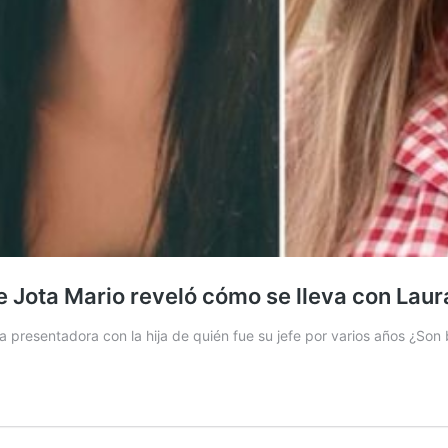
 de Jota Mario reveló cómo se lleva con Lau
 la presentadora con la hija de quién fue su jefe por varios años ¿So