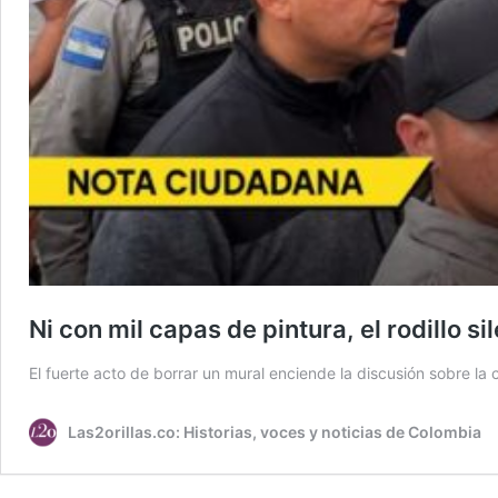
Ni con mil capas de pintura, el rodillo s
El fuerte acto de borrar un mural enciende la discusión sobre la 
Las2orillas.co: Historias, voces y noticias de Colombia