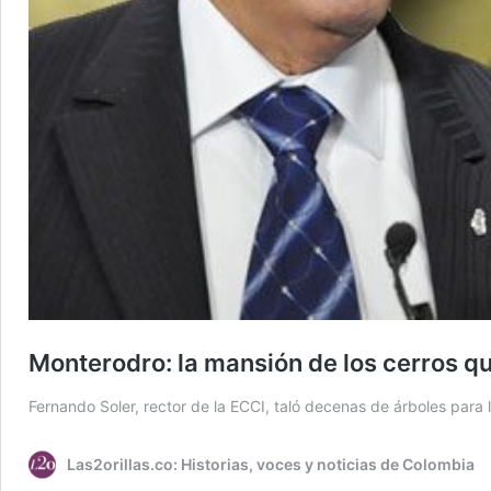
Monterodro: la mansión de los cerros q
Fernando Soler, rector de la ECCI, taló decenas de árboles para 
Las2orillas.co: Historias, voces y noticias de Colombia