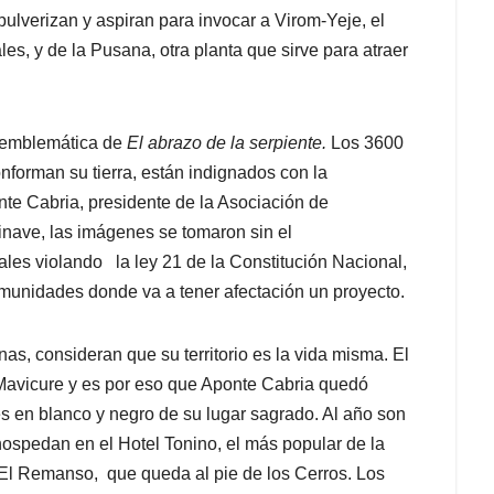
pulverizan y aspiran para invocar a Virom-Yeje, el
es, y de la Pusana, otra planta que sirve para atraer
s emblemática de
El abrazo de la serpiente.
Los 3600
orman su tierra, están indignados con la
nte Cabria, presidente de la Asociación de
inave, las imágenes se tomaron sin el
ales violando la ley 21 de la Constitución Nacional,
comunidades donde va a tener afectación un proyecto.
s, consideran que su territorio es la vida misma. El
o Mavicure y es por eso que Aponte Cabria quedó
es en blanco y negro de su lugar sagrado. Al año son
e hospedan en el Hotel Tonino, el más popular de la
 El Remanso, que queda al pie de los Cerros. Los