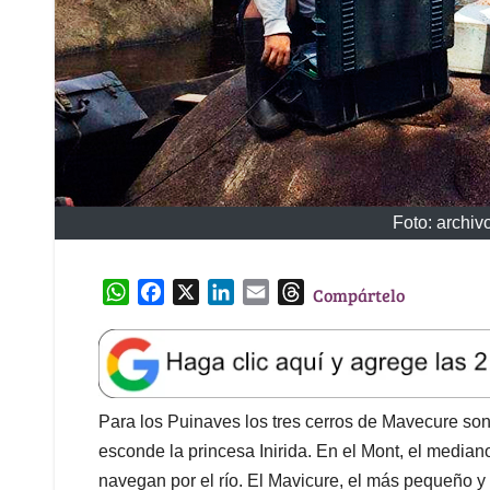
Foto: archiv
W
F
X
L
E
T
Compártelo
h
a
i
m
h
a
c
n
a
r
t
e
k
i
e
s
b
e
l
a
A
o
d
d
Para los Puinaves los tres cerros de Mavecure son 
p
o
I
s
esconde la princesa Inirida. En el Mont, el median
p
k
n
navegan por el río. El Mavicure, el más pequeño y