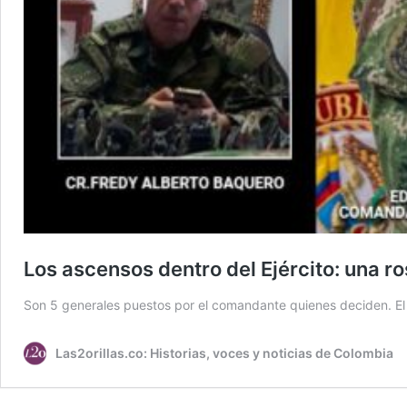
Los ascensos dentro del Ejército: una r
Son 5 generales puestos por el comandante quienes deciden. El 
Las2orillas.co: Historias, voces y noticias de Colombia