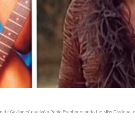
n de Gavilanes’ cautivó a Pablo Escobar cuando fue Miss Córdoba, el