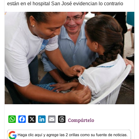
están en el hospital San José evidencian lo contrario
W
F
X
L
E
T
Compártelo
h
a
i
m
h
a
c
n
a
r