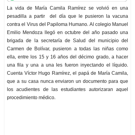
t
e
k
i
e
La vida de María Camila Ramírez se volvió en una
s
b
e
l
a
pesadilla a partir del día que le pusieron la vacuna
A
o
d
d
p
o
I
s
contra el Virus del Papiloma Humano. Al colegio Manuel
p
k
n
Emilio Mendoza llegó en octubre del año pasado una
brigada de la secretaría de Salud del municipio del
Carmen de Bolívar, pusieron a todas las niñas como
ella, entre los 15 y 16 años del décimo grado, a hacer
una fila y una a una les fueron inyectando el líquido.
Cuenta Víctor Hugo Ramírez, el papá de María Camila,
que a su casa nunca enviaron un documento para que
los acudientes de las estudiantes autorizaran aquel
procedimiento médico.