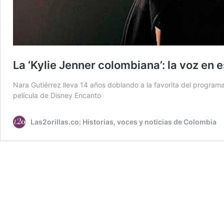
La ‘Kylie Jenner colombiana’: la voz en
Nara Gutiérrez lleva 14 años doblando a la favorita del program
película de Disney Encanto
Las2orillas.co: Historias, voces y noticias de Colombia