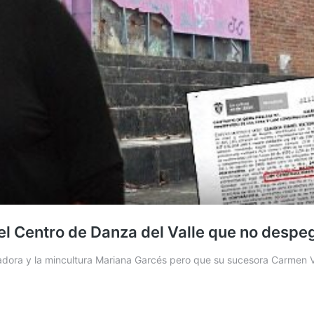
: el Centro de Danza del Valle que no despe
dora y la mincultura Mariana Garcés pero que su sucesora Carmen V