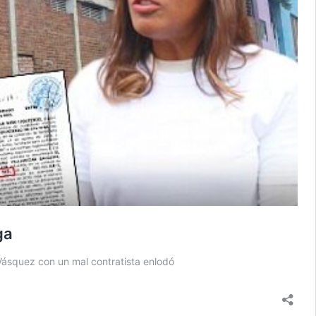
ga
ásquez con un mal contratista enlodó