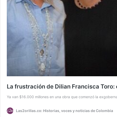
La frustración de Dilian Francisca Toro
Ya van $16.000 millones en una obra que comenzó la exgoberna
Las2orillas.co: Historias, voces y noticias de Colombia