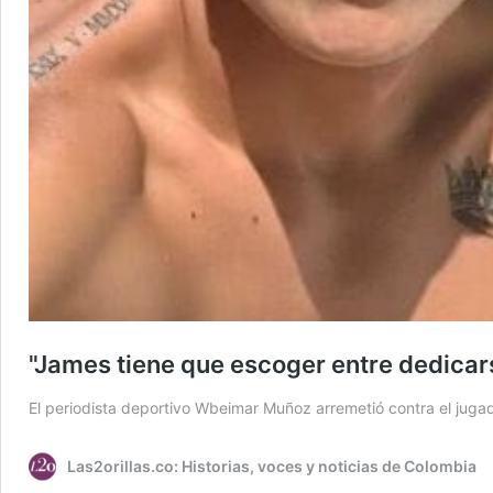
"James tiene que escoger entre dedicars
El periodista deportivo Wbeimar Muñoz arremetió contra el juga
Las2orillas.co: Historias, voces y noticias de Colombia