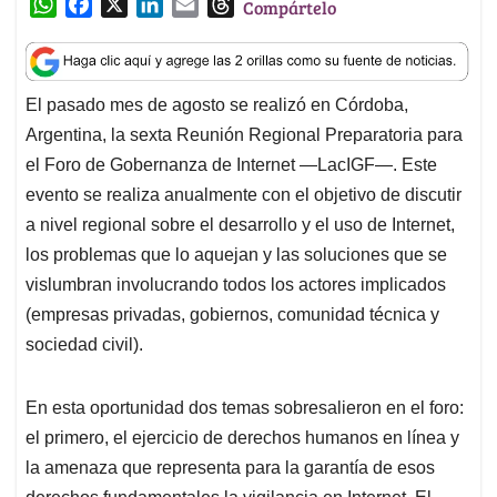
W
F
X
L
E
T
Compártelo
h
a
i
m
h
a
c
n
a
r
t
e
k
i
e
El pasado mes de agosto se realizó en Córdoba,
s
b
e
l
a
Argentina, la sexta Reunión Regional Preparatoria para
A
o
d
d
p
o
I
s
el Foro de Gobernanza de Internet —LacIGF—. Este
p
k
n
evento se realiza anualmente con el objetivo de discutir
a nivel regional sobre el desarrollo y el uso de Internet,
los problemas que lo aquejan y las soluciones que se
vislumbran involucrando todos los actores implicados
(empresas privadas, gobiernos, comunidad técnica y
sociedad civil).
En esta oportunidad dos temas sobresalieron en el foro:
el primero, el ejercicio de derechos humanos en línea y
la amenaza que representa para la garantía de esos