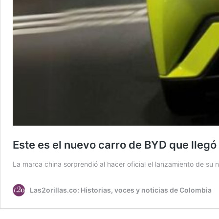
Este es el nuevo carro de BYD que llegó
La marca china sorprendió al hacer oficial el lanzamiento de su
Las2orillas.co: Historias, voces y noticias de Colombia