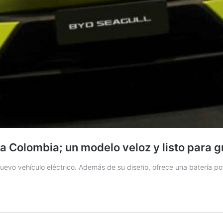
 a Colombia; un modelo veloz y listo para 
 nuevo vehículo eléctrico. Además de su diseño, ofrece una batería p