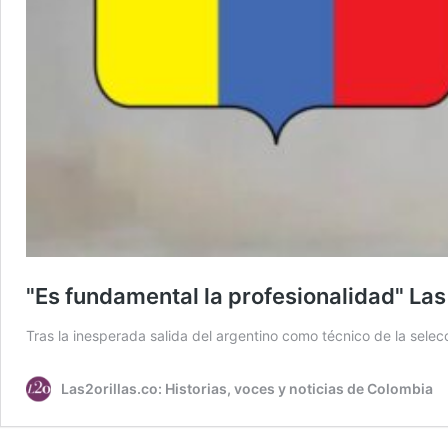
"Es fundamental la profesionalidad" Las
Tras la inesperada salida del argentino como técnico de la sel
Las2orillas.co: Historias, voces y noticias de Colombia