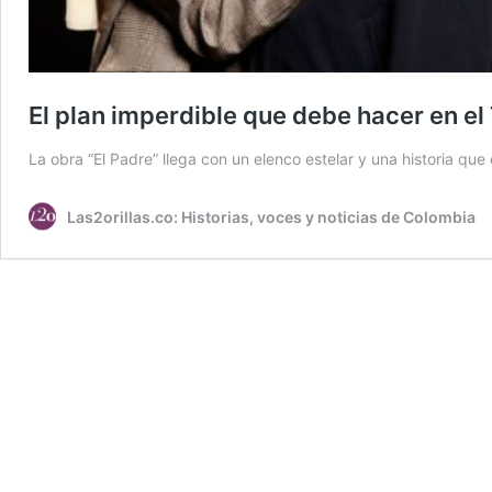
El plan imperdible que debe hacer en el T
La obra “El Padre” llega con un elenco estelar y una historia qu
Las2orillas.co: Historias, voces y noticias de Colombia