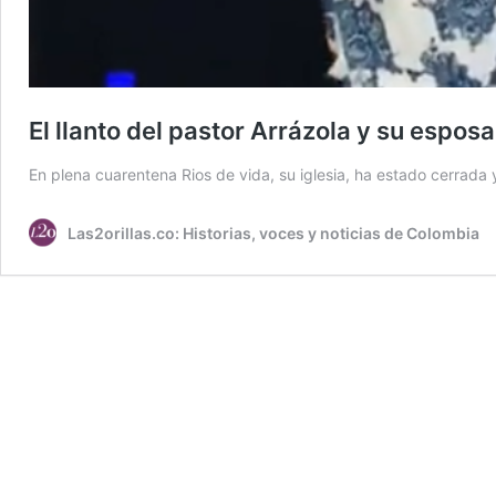
El llanto del pastor Arrázola y su esposa
En plena cuarentena Rios de vida, su iglesia, ha estado cerrada 
Las2orillas.co: Historias, voces y noticias de Colombia