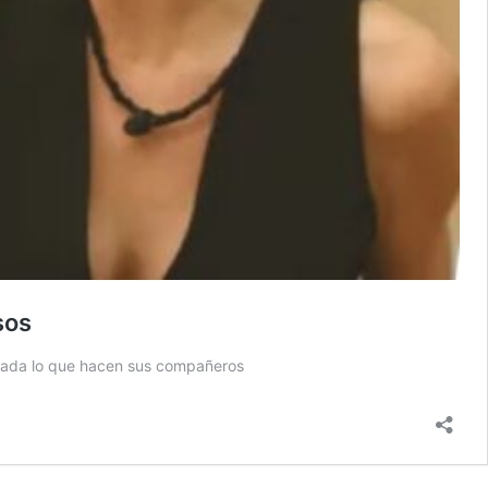
sos
agrada lo que hacen sus compañeros