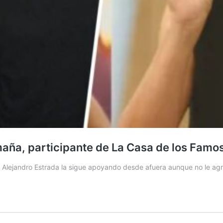
maña, participante de La Casa de los Famo
CN, Alejandro Estrada la sigue apoyando desde afuera aunque no le 