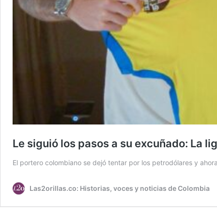
Le siguió los pasos a su excuñado: La li
El portero colombiano se dejó tentar por los petrodólares y ahora
Las2orillas.co: Historias, voces y noticias de Colombia