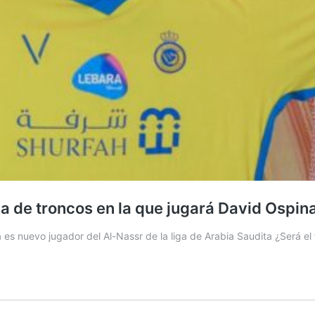
ga de troncos en la que jugará David Ospin
 es nuevo jugador del Al-Nassr de la liga de Arabia Saudita ¿Será el 